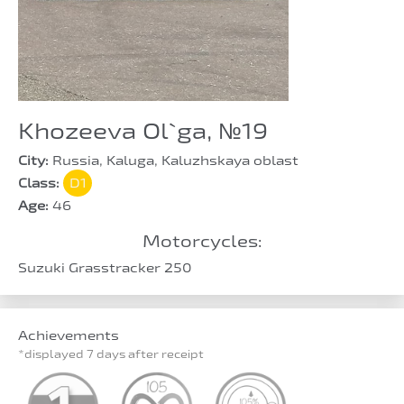
Khozeeva Ol`ga, №19
City:
Russia, Kaluga, Kaluzhskaya oblast
Class:
D1
Age:
46
Motorcycles:
Suzuki Grasstracker 250
Achievements
*displayed 7 days after receipt