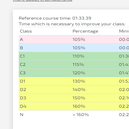
Reference course time: 01:33.39
Time which is necessary to improve your class:
Class
Percentage
Min
A
105%
00:
B
105%
00:
C1
110%
01:3
C2
115%
01:4
C3
120%
01:4
D1
130%
01:5
D2
140%
02:0
D3
150%
02:1
D4
160%
02:
N
> 160%
02:2