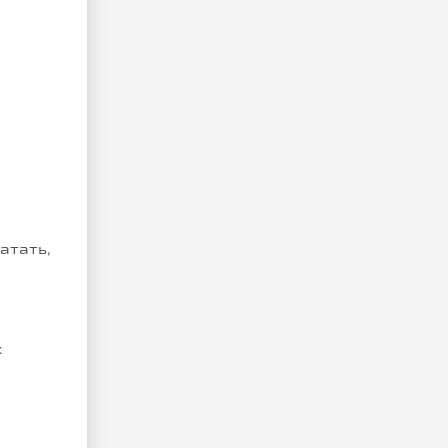
атать,
х