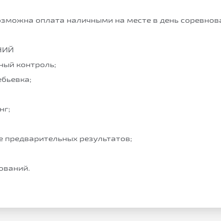
возможна оплата наличными на месте в день соревнов
НИЙ
ный контроль;
ебьевка;
нг;
е предварительных результатов;
ований.