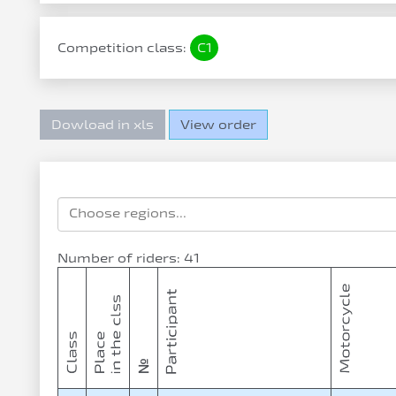
Competition class:
C1
Dowload in xls
View order
Number of riders: 41