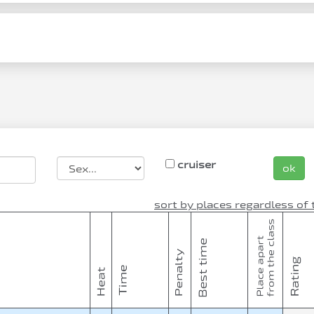
cruiser
ok
sort by places regardless of 