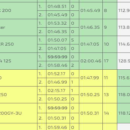
1.
01:48.51
0
X 200
01:45.49
8
112.
2.
01:45.49
0
1.
01:53.32
0
xer
01:46.35
9
113.
2.
01:46.35
0
1.
01:50.07
5
CR 250
01:47.05
10
114.
2.
01:47.05
0
1.
59:59.99
0
4 125
02:00.46
17
128.
2.
01:58.46
2
1.
01:52.17
0
0
01:47.99
11
115.
2.
01:46.99
1
1.
02:15.17
1
250
01:50.25
13
118.
2.
01:50.25
0
1.
59:59.99
0
F200GY-3U
01:50.31
14
118.1
2.
01:50.31
0
1.
01:59.46
0