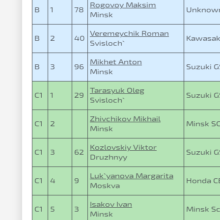
Rogovoy Maksim
B
1
78
Unknow
Minsk
Veremeychik Roman
B
2
40
Kawasak
Svisloch`
Mikhet Anton
B
3
96
Suzuki 
Minsk
Tarasyuk Oleg
C1
1
29
Suzuki 
Svisloch`
Zhivchikov Mikhail
C1
2
Minsk S
Minsk
Kozlovskiy Viktor
C1
3
62
Suzuki 
Druzhnyy
Luk`yanova Margarita
C1
4
9
Honda 
Moskva
Isakov Ivan
C1
5
3
Minsk S
Minsk