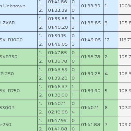
1.
01:41.86
0
n Unknown
01:33.39
1
100
2.
01:33.39
0
1.
01:35.85
3
i ZX6R
01:38.85
3
105.
2.
01:40.20
3
1.
01:59.15
0
GSX-R1000
01:49.05
12
116.
2.
01:46.05
3
1.
01:47.85
0
GSXR750
01:38.78
2
105.
2.
01:38.78
0
1.
01:43.59
0
CR 250
01:39.28
4
106.
2.
01:39.28
0
1.
01:46.37
1
GSX-R750
01:39.90
5
106.
2.
01:38.90
1
1.
01:40.11
0
CB300R
01:40.11
6
107.
2.
02:10.98
4
1.
01:47.99
0
cr250
01:41.88
7
109.
2.
01:41.88
0