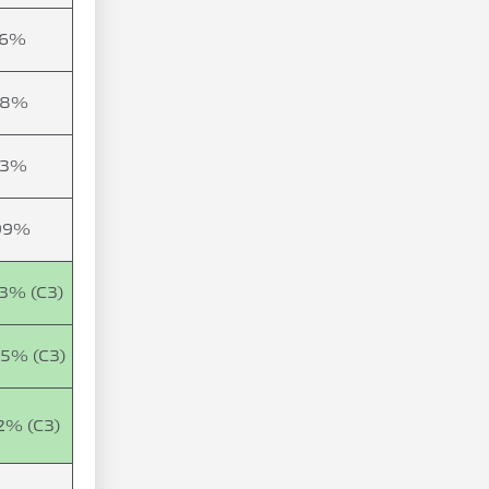
96%
88%
63%
99%
63% (C3)
05% (C3)
2% (C3)