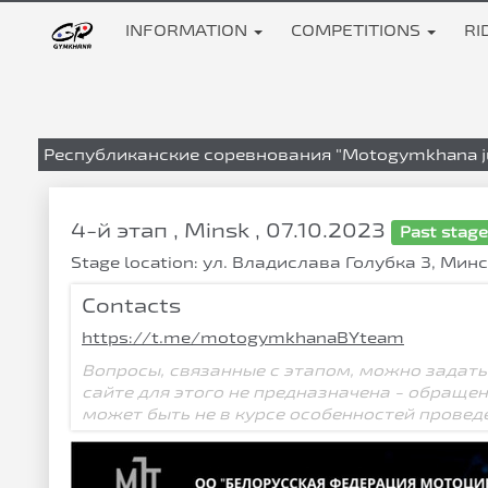
INFORMATION
COMPETITIONS
RI
Республиканские соревнования "Motogymkhana ju
4-й этап , Minsk , 07.10.2023
Past stag
Stage location: ул. Владислава Голубка 3, Мин
Contacts
https://t.me/motogymkhanaBYteam
Вопросы, связанные с этапом, можно задать
сайте для этого не предназначена - обраще
может быть не в курсе особенностей провед