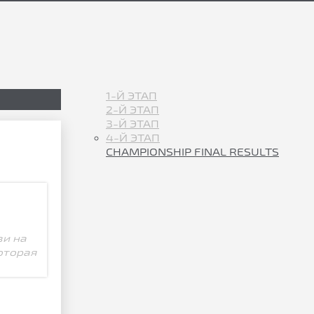
1-Й ЭТАП
2-Й ЭТАП
3-Й ЭТАП
4-Й ЭТАП
CHAMPIONSHIP FINAL RESULTS
зи на
оторая