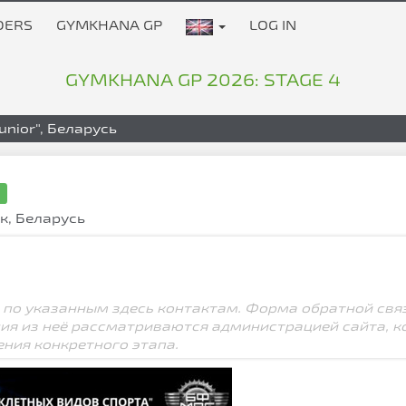
DERS
GYMKHANA GP
LOG IN
GYMKHANA GP 2026: STAGE 4
nior", Беларусь
e
ск, Беларусь
 по указанным здесь контактам. Форма обратной свя
ния из неё рассматриваются администрацией сайта, к
ения конкретного этапа.