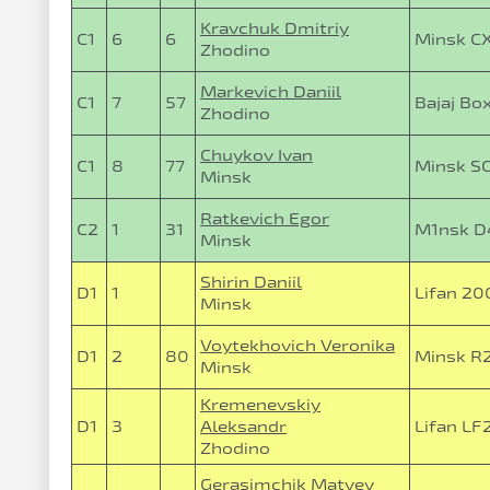
Kravchuk Dmitriy
C1
6
6
Minsk C
Zhodino
Markevich Daniil
C1
7
57
Bajaj Bo
Zhodino
Chuykov Ivan
C1
8
77
Minsk S
Minsk
Ratkevich Egor
C2
1
31
M1nsk D
Minsk
Shirin Daniil
D1
1
Lifan 20
Minsk
Voytekhovich Veronika
D1
2
80
Minsk R
Minsk
Kremenevskiy
D1
3
Aleksandr
Lifan L
Zhodino
Gerasimchik Matvey