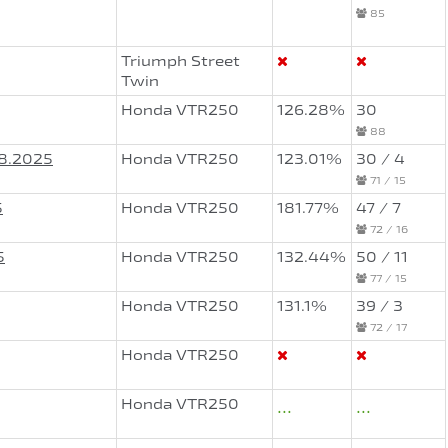
85
Triumph Street
Twin
Honda VTR250
126.28%
30
88
08.2025
Honda VTR250
123.01%
30 / 4
71 / 15
5
Honda VTR250
181.77%
47 / 7
72 / 16
5
Honda VTR250
132.44%
50 / 11
77 / 15
Honda VTR250
131.1%
39 / 3
72 / 17
Honda VTR250
Honda VTR250
...
...