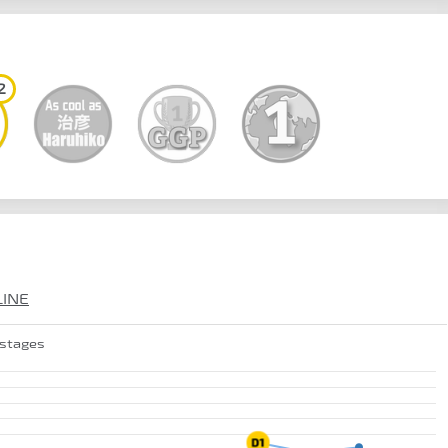
2
LINE
 stages