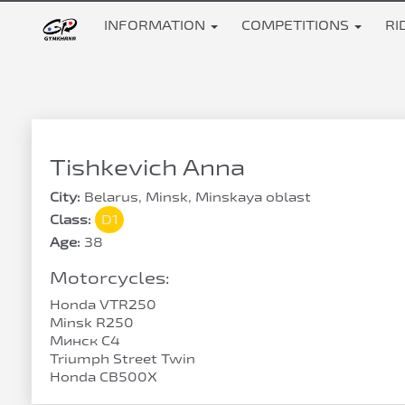
INFORMATION
COMPETITIONS
RI
Tishkevich Anna
City:
Belarus, Minsk, Minskaya oblast
Class:
D1
Age:
38
Motorcycles:
Honda VTR250
Minsk R250
Минск С4
Triumph Street Twin
Honda CB500X