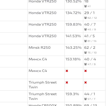
Honda VTR250
130.52%
18
41
Honda VTR250
134.72%
29 / 1
62 / 12
Honda VTR250
159.83%
40 / 7
45 / 9
Honda VTR250
141.53%
41 / 5
61 / 14
Minsk R250
143.25%
62 / 2
75 / 10
Минск С4
153.18%
40 / 4
47 / 6
Минск С4
Triumph Street
Twin
Triumph Street
159.3%
44 / 1
Twin
57 / 7
Honda CB500X
150.89%
69 / 13