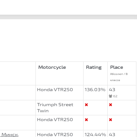
Motorcycle
Rating
Place
Абсолют / В
классе
Honda VTR250
136.03%
43
62
Triumph Street
Twin
Honda VTR250
 Минск,
Honda VTR250
124.44%
43