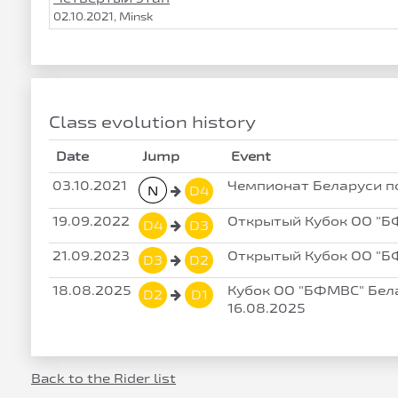
02.10.2021, Minsk
Class evolution history
Date
Jump
Event
03.10.2021
Чемпионат Беларуси п
N
D4
19.09.2022
Открытый Кубок ОО "БФ
D4
D3
21.09.2023
Открытый Кубок ОО "БФ
D3
D2
18.08.2025
Кубок ОО "БФМВС" Бела
D2
D1
16.08.2025
Back to the Rider list