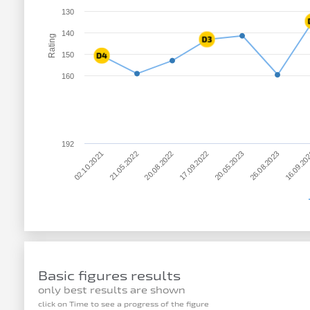
130
140
Rating
150
160
192
17.09.2022
20.05.2023
02.10.2021
26.08.2023
21.05.2022
16.09.20
20.08.2022
Basic figures results
only best results are shown
click on Time to see a progress of the figure