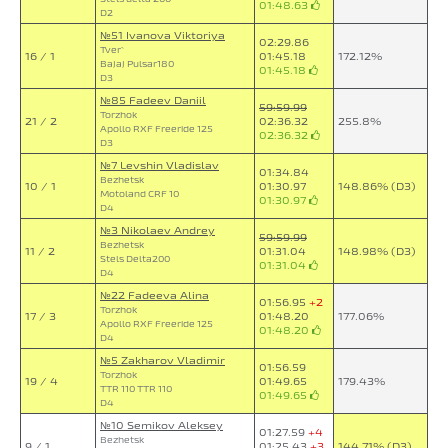
01:48.63
D2
№51 Ivanova Viktoriya
02:29.86
Tver`
16 / 1
01:45.18
172.12%
Bajaj Pulsar180
01:45.18
D3
№85 Fadeev Daniil
59:59.99
Torzhok
21 / 2
02:36.32
255.8%
Apollo RXF Freeride 125
02:36.32
D3
№7 Levshin Vladislav
01:34.84
Bezhetsk
10 / 1
01:30.97
148.86% (D3)
Motoland CRF 10
01:30.97
D4
№3 Nikolaev Andrey
59:59.99
Bezhetsk
11 / 2
01:31.04
148.98% (D3)
Stels Delta200
01:31.04
D4
№22 Fadeeva Alina
01:56.95
+2
Torzhok
17 / 3
01:48.20
177.06%
Apollo RXF Freeride 125
01:48.20
D4
№5 Zakharov Vladimir
01:56.59
Torzhok
19 / 4
01:49.65
179.43%
TTR 110 TTR 110
01:49.65
D4
№10 Semikov Aleksey
01:27.59
+4
Bezhetsk
9 / 1
01:25.43
+3
144.71% (D3)