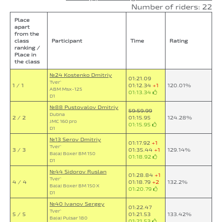
Number of riders: 22
Place
apart
from the
class
Participant
Time
Rating
ranking /
Place in
the class
№24 Kostenko Dmitriy
01:21.09
Tver`
1 / 1
01:12.34
+1
120.01%
ABM Msx-125
01:13.34
D1
№88 Pustovalov Dmitriy
59:59.99
Dubna
2 / 2
01:15.95
124.28%
JMC 160 pro
01:15.95
D1
№13 Serov Dmitriy
01:17.92
+1
Tver`
3 / 3
01:35.44
+1
129.14%
Bajaj Boxer BM 150
01:18.92
D1
№44 Sidorov Ruslan
01:28.84
+1
Tver`
4 / 4
01:18.79
+2
132.2%
Bajaj Boxer BM 150 X
01:20.79
D1
№40 Ivanov Sergey
01:22.47
Tver`
5 / 5
01:21.53
133.42%
Bajaj Pulsar 180
01:21.53