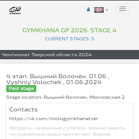
Toggle
naviga
GYMKHANA GP 2026: STAGE 4
CURRENT STAGES: 5
Чемпионат Тверской области 2024.
4 этап. Вышний Волочёк. 01.06 ,
Vyshniy Volochek , 01.06.2024
Past stage
Stage location: Вышний Волочек, Московская 2
Contacts
https://vk.com/motogymkhanatver
Вопросы, связанные с этапом, можно задать
по указанным здесь контактам. Форма