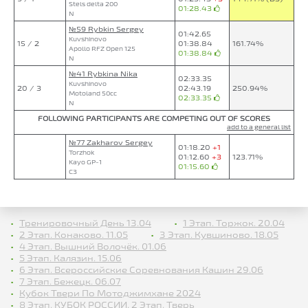
Stels delta 200
01:28.43
N
№59 Rybkin Sergey
01:42.65
Kuvshinovo
15 / 2
01:38.84
161.74%
Apollo RFZ Open 125
01:38.84
N
№41 Rybkina Nika
02:33.35
Kuvshinovo
20 / 3
02:43.19
250.94%
Motoland 50cc
02:33.35
N
FOLLOWING PARTICIPANTS ARE COMPETING OUT OF SCORES
add to a general list
№77 Zakharov Sergey
01:18.20
+1
Torzhok
01:12.60
+3
123.71%
Kayo GP-1
01:15.60
C3
Тренировочный День 13.04
1 Этап. Торжок. 20.04
2 Этап. Конаково. 11.05
3 Этап. Кувшиново. 18.05
4 Этап. Вышний Волочёк. 01.06
5 Этап. Калязин. 15.06
6 Этап. Всероссийские Соревнования Кашин 29.06
7 Этап. Бежецк. 06.07
Кубок Твери По Мотоджимхане 2024
8 Этап. КУБОК РОССИИ, 2 Этап. Тверь