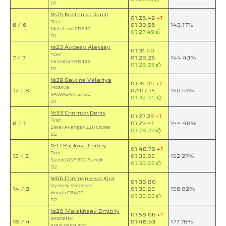
D1
№25 Kostenko Daniil
01:26.49
+1
Tver`
6 / 6
01:30.56
143.17%
Motoland CRF 10
01:27.49
D1
№23 Avdeev Aleksey
01:31.40
Tver`
7 / 7
01:28.26
144.43%
Yamaha YBR 125
01:28.26
D1
№39 Galkina Valeriya
01:31.04
+1
Moskva
12 / 8
02:07.75
150.61%
KAWASAKI Z400
01:32.04
D1
№33 Chernov Denis
01:27.29
+1
Tver`
8 / 1
01:29.41
144.48%
Bajaj Avenger 220 Cruise
01:28.29
D2
№17 Papkov Dmitriy
01:48.78
+1
Tver`
13 / 2
01:33.05
152.27%
Suzuki GSF 600 Bandit
01:33.05
D2
№66 Chernenkova Kira
01:38.80
Vyshniy Volochek
14 / 3
01:35.83
156.82%
Honda CB400
01:35.83
D2
№20 Malakhaev Dmitriy
01:58.06
+1
Bezhetsk
18 / 4
01:48.63
177.76%
Stels delta 200