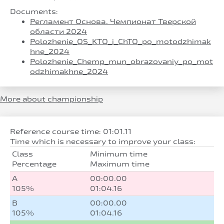
Documents:
Регламент Основа. Чемпионат Тверской
области 2024
Polozhenie_OS_KTO_i_ChTO_po_motodzhimak
hne_2024
Polozhenie_Chemp_mun_obrazovaniy_po_mot
odzhimakhne_2024
More about championship
Reference course time: 01:01.11
Time which is necessary to improve your class:
Class
Minimum time
Percentage
Maximum time
A
00:00.00
105%
01:04.16
B
00:00.00
105%
01:04.16