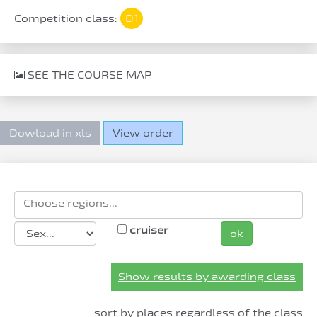
Competition class:
D1
SEE THE COURSE MAP
Dowload in xls
View order
cruiser
ok
Show results by awarding class
sort by places regardless of the class