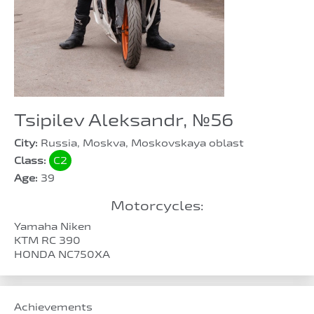
Tsipilev Aleksandr, №56
City:
Russia, Moskva, Moskovskaya oblast
Class:
C2
Age:
39
Motorcycles:
Yamaha Niken
KTM RC 390
HONDA NC750XA
Achievements