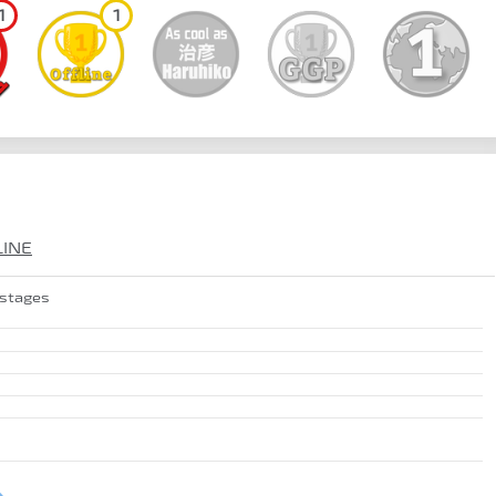
1
1
LINE
 stages