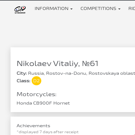
INFORMATION
COMPETITIONS
RI
Nikolaev Vitaliy, №61
City:
Russia, Rostov-na-Donu, Rostovskaya oblas
Class:
D2
Motorcycles:
Honda CB900F Hornet
Achievements
*displayed 7 days after receipt