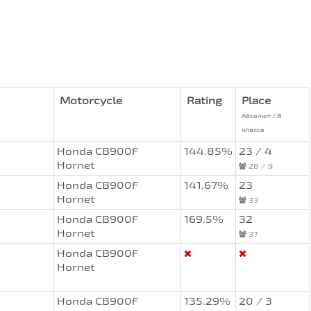
Motorcycle
Rating
Place
Абсолют / В
классе
Honda CB900F
144.85%
23 / 4
Hornet
28 / 9
Honda CB900F
141.67%
23
Hornet
33
Honda CB900F
169.5%
32
Hornet
37
Honda CB900F
Hornet
Honda CB900F
135.29%
20 / 3