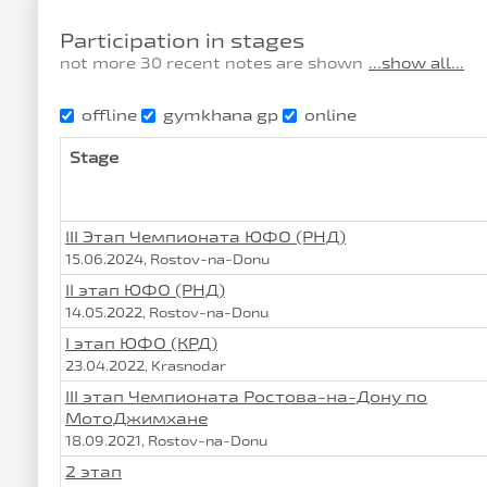
Participation in stages
not more 30 recent notes are shown
...show all...
offline
gymkhana gp
online
Stage
III Этап Чемпионата ЮФО (РНД)
15.06.2024, Rostov-na-Donu
II этап ЮФО (РНД)
14.05.2022, Rostov-na-Donu
I этап ЮФО (КРД)
23.04.2022, Krasnodar
III этап Чемпионата Ростова-на-Дону по
МотоДжимхане
18.09.2021, Rostov-na-Donu
2 этап