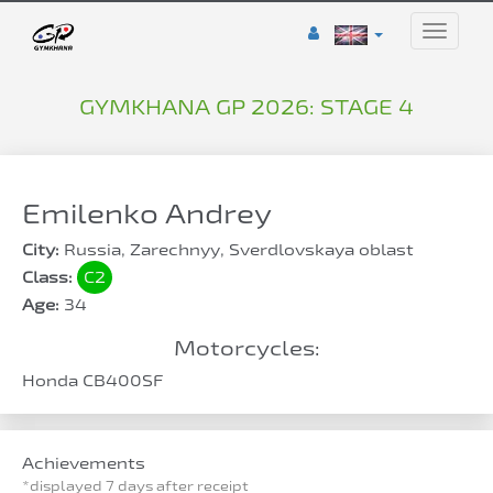
Toggle
naviga
GYMKHANA GP 2026: STAGE 4
Emilenko Andrey
City:
Russia, Zarechnyy, Sverdlovskaya oblast
Class:
C2
Age:
34
Motorcycles:
Honda CB400SF
Achievements
*displayed 7 days after receipt