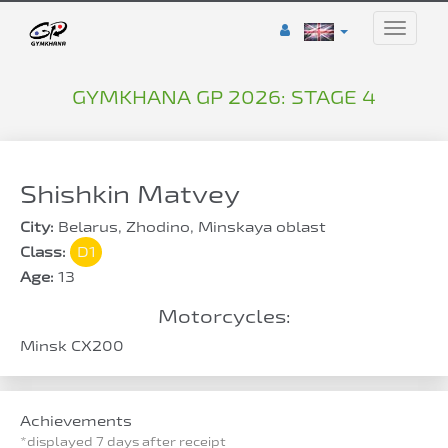
Toggle
naviga
GYMKHANA GP 2026: STAGE 4
Shishkin Matvey
City:
Belarus, Zhodino, Minskaya oblast
Class:
D1
Age:
13
Motorcycles:
Minsk CX200
Achievements
*displayed 7 days after receipt