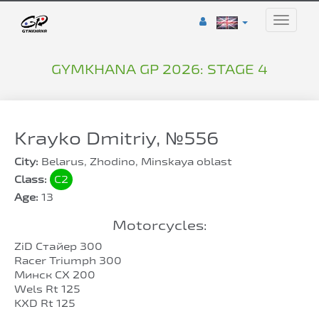
Toggle
naviga
GYMKHANA GP 2026: STAGE 4
Krayko Dmitriy, №556
City:
Belarus, Zhodino, Minskaya oblast
Class:
C2
Age:
13
Motorcycles:
ZiD Стайер 300
Racer Triumph 300
Минск CX 200
Wels Rt 125
KXD Rt 125