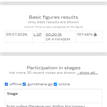
Basic figures results
only best results are shown
click on Time to see a progress of the figure
09.07.2026
L GP
00:20.16
107.46%
GR-X YX140EM
Participation in stages
not more 30 recent notes are shown
...show all...
offline
gymkhana gp
online
Stage
Этап кубка Федерации. Кубок Костромы