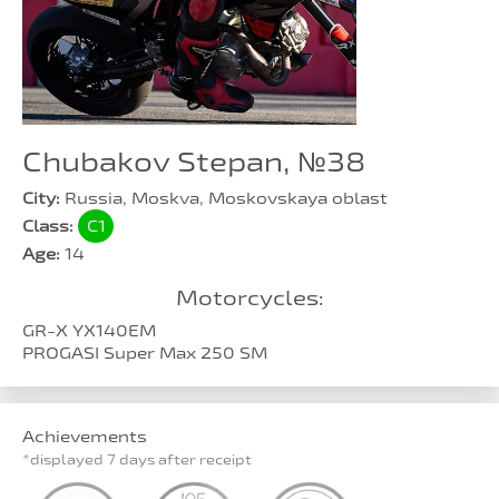
Chubakov Stepan, №38
City:
Russia, Moskva, Moskovskaya oblast
Class:
C1
Age:
14
Motorcycles:
GR-X YX140EM
PROGASI Super Max 250 SM
Achievements
*displayed 7 days after receipt