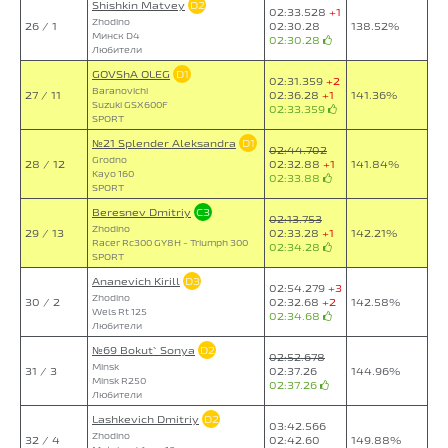
Shishkin Matvey
D2
02:33.528
+1
Zhodino
26 / 1
02:30.28
138.52%
Минск D4
02:30.28
Любители
GOVShA OLEG
D1
02:31.359
+2
Baranovichi
27 / 11
02:36.28
+1
141.36%
Suzuki GSX600F
02:33.359
SPORT
№21 Splender Aleksandra
D1
02:44.702
Grodno
28 / 12
02:32.88
+1
141.84%
Kayo 160
02:33.88
SPORT
Beresnev Dmitriy
C3
02:13.753
Zhodino
29 / 13
02:33.28
+1
142.21%
Racer Rc300 GY8H - Triumph 300
02:34.28
SPORT
Ananevich Kirill
D3
02:54.279
+3
Zhodino
30 / 2
02:32.68
+2
142.58%
Wels Rt 125
02:34.68
Любители
№69 Bokut` Sonya
D2
02:52.678
Minsk
31 / 3
02:37.26
144.96%
Minsk R250
02:37.26
Любители
Lashkevich Dmitriy
D2
03:42.566
Zhodino
32 / 4
02:42.60
149.88%