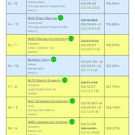
Vladivostok
12 / 9
02:06.22
116.35%
Triumph Street Triple 675R
02:06.22
PRO C1
№10 Roor Mariya
C1
02:16.583
Krasnodar
14 / 11
02:05.84
+1
116.92%
Triumph Street Triple RS 765
02:06.84
PRO C1
№95 Markevich Dmitriy
C3
02:07.043
Zhodino
15 / 1
02:09.07
118.97%
Lifan LF200GY-3U
02:09.07
SPORT
Bugaev Yuriy
C1
02:24.751
+2
Minsk
16 / 12
02:09.51
+2
121.22%
Minsk R250
02:11.51
PRO C1
№75 Nikitin Evgeniy
C3
02:14.148
Zhodino
17 / 2
02:12.07
121.74%
ЗиД СТАЙЕР 300-01
02:12.07
SPORT
№57 Stazhko Konstantin
C2
02:19.597
+5
Tula
18 / 3
02:09.81
+3
122.42%
Honda CBR 600F4i
02:12.81
SPORT
№85 Lashkevich Andrey
C3
02:14.06
Zhodino
19 / 4
02:40.64
123.57%
Минск D4
02:14.06