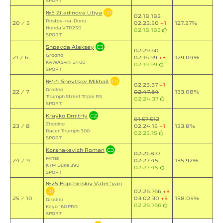
SPORT
№5 Ziladinova Liliya
D1
02:18.183
Rostov-na-Donu
20 / 5
02:23.50
+1
127.37%
Honda VTR250
02:18.183
SPORT
Shpavda Aleksey
C3
02:29.60
Grodno
21 / 6
02:16.99
+3
129.04%
KAWASAKI Z400
02:19.99
SPORT
№44 Shevtsov Mikhail
D1
02:23.37
+1
Grodno
22 / 7
02:47.64
133.08%
Triumph Street Triple RS
02:24.37
SPORT
Krayko Dmitriy
C2
01:57.512
Zhodino
23 / 8
02:24.15
+1
133.8%
Racer Triumph 300
02:25.15
SPORT
Korshakevich Roman
C3
02:21.877
Minsk
24 / 9
02:27.45
135.92%
KTM Duke 390
02:27.45
SPORT
№25 Popchinskiy Valer`yan
D1
02:26.766
+3
25 / 10
03:02.30
+3
138.05%
Grodno
02:29.766
Kayo 160 PRO
SPORT