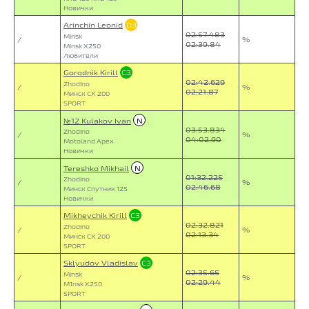
Новички
Arinchin Leonid
D3
02:57.483
Minsk
/
%
02:39.84
Minsk X250
Любители
Gorodnik Kirill
C3
02:42.629
Zhodino
/
%
02:21.87
Минск CX 200
SPORT
№12 Kulakov Ivan
N
03:53.834
Zhodino
/
%
04:02.90
Motoland Apex
Новички
Tereshko Mikhail
N
01:32.225
Zhodino
/
%
02:46.68
Минск Спутник 125
Новички
Mikheychik Kirill
C3
02:32.821
Zhodino
/
%
02:13.34
Минск CX 200
SPORT
Sklyudov Vladislav
C3
02:35.65
Minsk
/
%
02:29.44
M1nsk X250
SPORT