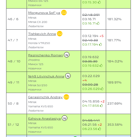
Минск D4 125
03:15.30
Новички
Morgunova Sof`ya
D2
02:48.091
Minsk
46 / 6
03:16.71
181.32%
Minsk CX 200
03:16.71
Любители
Tishkevich Anna
D2
03:12.194
+5
Minsk
47 / 7
02:40.33
181.77%
Honda VTR250
03:17.194
Любители
Reznichenko Roman
N
03:19.632
Zhodino
48 / 10
03:35.30
184.02%
Минск 125
03:19.632
Новички
03:22.029
№49 Litvinchuk Anna
N
+4
Minsk
49 / 11
189.91%
03:00.28
Minsk Scr250
03:26.029
Новички
Gerasimchik Andrey
D3
04:15.856
+2
Minsk
50 / 8
237.69%
04:17.856
Yamaha XVS 650
Любители
Ezhova Anastasiya
N
04:56.441
Minsk
51 / 12
06:21.56
+2
353.56%
Yamaha XVS 650
06:23.56
Новички