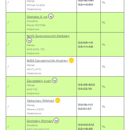
02:18.461
Minsk
/
%
02:43.83
M1nsk CX200
Любители
Stetsko Il`ya
N
Zhodino
/
%
Racer RC110N
Новички
№40 Suprunovich Aleksey
N
02:58.40
/
%
Minsk
03:44.58
KXD KXD-110
Новички
№89 Gerasimchik Andrey
D3
Minsk
/
%
HD FLHTCI
Любители
Zavadskiy Ivan
N
03:38.852
Minsk
/
%
03:22.10
KXD 110
Новички
Yakovlev Mikhail
D2
03:16.411
Minsk
/
%
02:51.57
Минск X250
Любители
Sinitskiy Roman
N
03:09.512
Zhodino
/
%
02:48.65
KXD 125 KXD 125