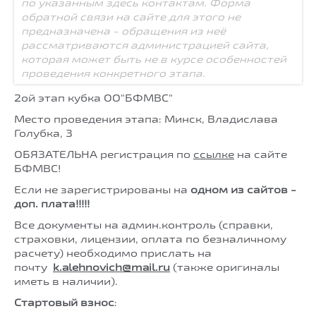
по указанным здесь контактам. Форма
обратной связи на сайте для этого не
предназначена - обращения из неё
рассматриваются администрацией сайта,
которая может быть не в курсе особенностей
проведения конкретного этапа.
2ой этап кубка ОО"БФМВС"
Место проведения этапа: Минск, Владислава
Голубка, 3
ОБЯЗАТЕЛЬНА регистрация по
ссылке
на сайте
БФМВС!
Если не зарегистрированы на
одном из сайтов -
доп. плата!!!!!
Все документы на админ.контроль (справки,
страховки, лицензии, оплата по безналичному
расчету) необходимо прислать на
почту
k.alehnovich@mail.ru
(также оригиналы
иметь в наличии).
Стартовый взнос
: