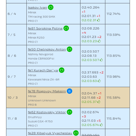
Isakov Ivan
C1
02:40.264
+1
Minsk
6 / 4
112.74%
02:01.31
+1
TM racing 300 SMX
02:02.31
PRO C1
№81 Sorokina Polina
C1
02:08.226
+4
Minsk
7 / 5
113.59%
02:01.23
+2
Minsk R250
02:03.23
PRO C1
№50 Chelnokov Anton
C1
02:03.507
Nizhniy Novgorod
8 / 6
02:08.13
113.85%
Honda CBR600F4i
02:03.507
PRO C1
№1 Kurach Dar`ya
C1
02:37.693
+2
Minsk
9 / 7
02:03.63
113.96%
Kawasaki Ninja ZX-6R
02:03.63
PRO C1
№78 Rogovoy Maksim
B
02:04.37
+1
Minsk
10 / 3
02:11.68
+2
115.56%
Unknown Unknown
02:05.37
PRO B
№62 Kozlovskiy Viktor
C1
02:02.674
+3
Druzhnyy
11 / 8
115.84%
02:11.03
+5
Suzuki GSX-R750
02:05.674
PRO C1
№28 Kibalyuk Vyacheslav
C1
02:09.454