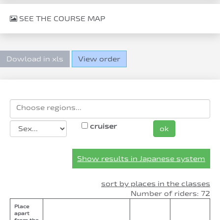
SEE THE COURSE MAP
Dowload in xls
View order
cruiser
ok
Show results in Japanese system
sort by places in the classes
Number of riders: 72
Place
apart
from the