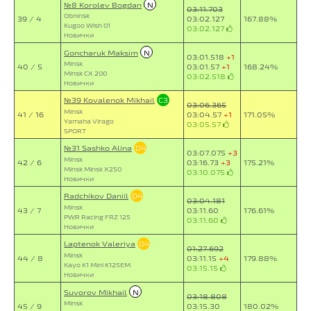
№8 Korolev Bogdan
N
03:11.703
Obninsk
39 / 4
03:02.127
167.88%
Kugoo Wish 01
03:02.127
Новички
Goncharuk Maksim
N
03:01.518
+1
Minsk
40 / 5
03:01.57
+1
168.24%
Minsk CX 200
03:02.518
Новички
№39 Kovalenok Mikhail
C3
03:06.365
Minsk
41 / 16
03:04.57
+1
171.05%
Yamaha Virago
03:05.57
SPORT
№31 Sashko Alina
D4
03:07.075
+3
Minsk
42 / 6
03:16.73
+3
175.21%
Minsk Minsk X250
03:10.075
Новички
Radchikov Daniil
D4
03:04.181
Minsk
43 / 7
03:11.60
176.61%
PWR Racing FRZ 125
03:11.60
Новички
Laptenok Valeriya
D4
01:27.692
Minsk
44 / 8
03:11.15
+4
179.88%
Kayo K1 Mini K125EM
03:15.15
Новички
Suvorov Mikhail
N
03:18.808
Minsk
45 / 9
03:15.30
180.02%