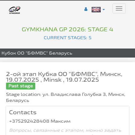
Toggle
naviga
GYMKHANA GP 2026: STAGE 4
CURRENT STAGES: 5
Кубок ОО "БФМВС" Беларусь
2-ой этап Кубка ОО "БФМВС", Минск,
19.07.2025 , Minsk , 19.07.2025
Past stage
Stage location: ул. Владислава Голубка 3, Минск,
Беларусь
Contacts
+375292428408 Максим
Вопросы, связанные с этапом, можно задать