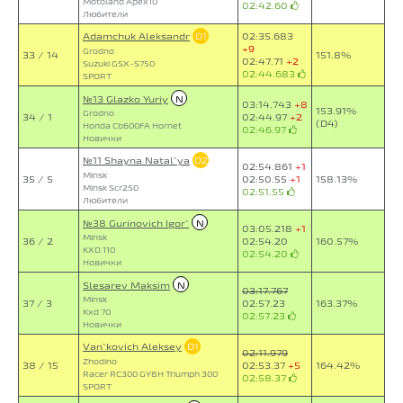
Motoland Apex10
02:42.60
Любители
Adamchuk Aleksandr
D1
02:35.683
+9
Grodno
33 / 14
151.8%
02:47.71
+2
Suzuki GSX-S750
02:44.683
SPORT
№13 Glazko Yuriy
N
03:14.743
+8
153.91%
Grodno
34 / 1
02:44.97
+2
(D4)
Honda Cb600FA Hornet
02:46.97
Новички
№11 Shayna Natal`ya
D2
02:54.861
+1
Minsk
35 / 5
02:50.55
+1
158.13%
Minsk Scr250
02:51.55
Любители
№38 Gurinovich Igor`
N
03:05.218
+1
Minsk
36 / 2
02:54.20
160.57%
KXD 110
02:54.20
Новички
Slesarev Maksim
N
03:17.767
Minsk
37 / 3
02:57.23
163.37%
Kxd 70
02:57.23
Новички
Van`kovich Aleksey
D1
02:11.979
Zhodino
38 / 15
02:53.37
+5
164.42%
Racer RC300 GY8H Triumph 300
02:58.37
SPORT