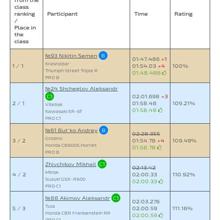
class
ranking
Participant
Time
Rating
/
Place in
the
class
№93 Nikitin Semen
B
01:47.486
+1
Krasnodar
1 / 1
01:54.03
+4
100%
Triumph Street Triple R
01:48.486
PRO B
№24 Shcheglov Aleksandr
C1
02:01.698
+3
2 / 1
01:58.48
109.21%
Vitebsk
01:58.48
Kawasaki ER-6f
PRO C1
№61 But`ko Andrey
B
02:28.355
Grodno
3 / 2
01:54.78
+4
109.49%
Honda CB600S Hornet
01:58.78
PRO B
Zhivchikov Mikhail
C1
02:13.42
Minsk
4 / 2
02:00.33
110.92%
Suzuki GSX-R600
02:00.33
PRO C1
№88 Akimov Aleksandr
C1
02:03.276
Tula
5 / 3
02:00.59
111.16%
Honda CBR Frankenstein RR
02:00.59
PRO C1