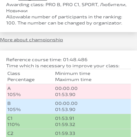
Awarding class: PRO B, PRO C1, SPORT, Любители,
Новички
Allowable number of participants in the ranking:
100. The number can be changed by organizator.
More about championship
Reference course time: 01:48.486
Time which is necessary to improve your class:
Class
Minimum time
Percentage
Maximum time
A
00:00.00
105%
01:53.90
B
00:00.00
105%
01:53.90
C1
01:53.91
110%
01:59.32
C2
01:59.33