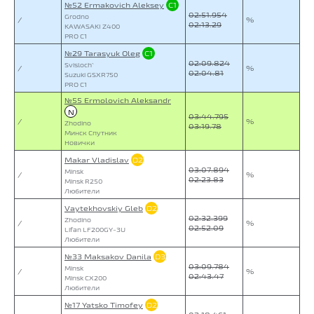
№52 Ermakovich Aleksey
C1
02:51.954
Grodno
/
%
02:13.29
KAWASAKI Z400
PRO C1
№29 Tarasyuk Oleg
C1
02:09.824
Svisloch`
/
%
02:04.81
Suzuki GSXR750
PRO C1
№55 Ermolovich Aleksandr
N
03:44.795
/
%
Zhodino
03:19.78
Минск Спутник
Новички
Makar Vladislav
D2
03:07.894
Minsk
/
%
02:23.83
Minsk R250
Любители
Vaytekhovskiy Gleb
D2
02:32.399
Zhodino
/
%
02:52.09
Lifan LF200GY-3U
Любители
№33 Maksakov Danila
D3
03:09.784
Minsk
/
%
02:43.47
Minsk CX200
Любители
№17 Yatsko Timofey
D2